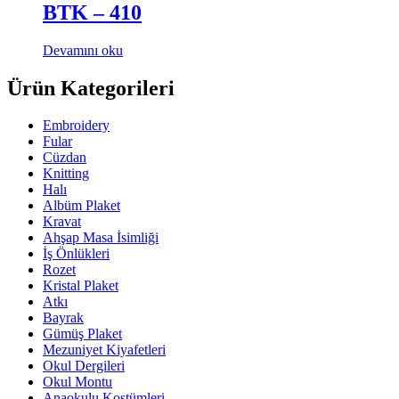
BTK – 410
Devamını oku
Ürün Kategorileri
Embroidery
Fular
Cüzdan
Knitting
Halı
Albüm Plaket
Kravat
Ahşap Masa İsimliği
İş Önlükleri
Rozet
Kristal Plaket
Atkı
Bayrak
Gümüş Plaket
Mezuniyet Kiyafetleri
Okul Dergileri
Okul Montu
Anaokulu Kostümleri