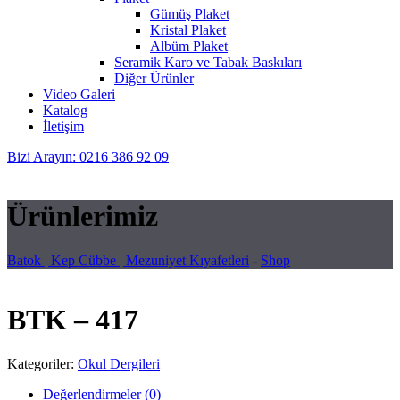
Gümüş Plaket
Kristal Plaket
Albüm Plaket
Seramik Karo ve Tabak Baskıları
Diğer Ürünler
Video Galeri
Katalog
İletişim
Bizi Arayın: 0216 386 92 09
Ürünlerimiz
Batok | Kep Cübbe | Mezuniyet Kıyafetleri
-
Shop
BTK – 417
Kategoriler:
Okul Dergileri
Değerlendirmeler (0)