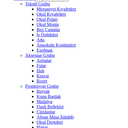
Tekstil Grubu
Mezuniyet Kıyafetleri
Okul Kıyafetleri
Okul Poları
Okul Montu
Bez Çantalar
İş Önlükleri
Atkı
Anaokulu Kostümleri
Eşofman
Aksesuar Grubu
Armalar
Fular
Halı
Kravat
Rozet
Promosyon Grubu
Bayrak
Kupa Bardak
Madalya
Flash Bellekler
Cüzdanlar
Ahşap Masa İsimliği
Okul Dergileri
Plaket