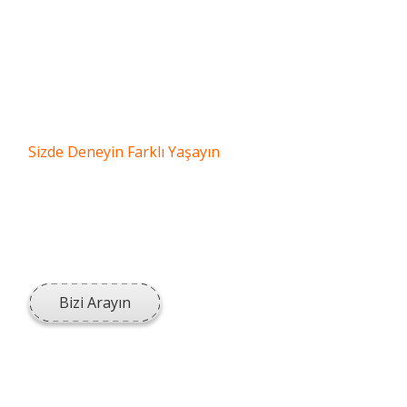
Batok Eğitim Araçları
Sizde Deneyin Farklı Yaşayın
Ürünlerimiz birinci kalite kumaşlardan üretilip,
çocukların sağlığı ve rahatlığı ön planda
tutulmaktadır.
Bizi Arayın