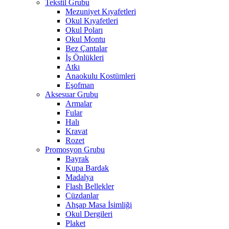
Tekstil Grubu
Mezuniyet Kıyafetleri
Okul Kıyafetleri
Okul Poları
Okul Montu
Bez Çantalar
İş Önlükleri
Atkı
Anaokulu Kostümleri
Eşofman
Aksesuar Grubu
Armalar
Fular
Halı
Kravat
Rozet
Promosyon Grubu
Bayrak
Kupa Bardak
Madalya
Flash Bellekler
Cüzdanlar
Ahşap Masa İsimliği
Okul Dergileri
Plaket