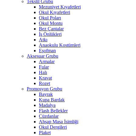
Tekstil Grubu
Mezuniyet Kıyafetleri
Okul Kıyafetleri
Okul Poları
Okul Montu
Bez Çantalar
İş Önlükleri
Atkı
Anaokulu Kostümleri
Eşofman
Aksesuar Grubu
Armalar
Fular
Halı
Kravat
Rozet
Promosyon Grubu
Bayrak
Kupa Bardak
Madalya
Flash Bellekler
Cüzdanlar
Ahşap Masa İsimliği
Okul Dergileri
Plaket