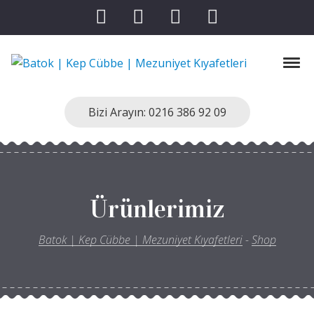
Skip to navigation
Skip to content
Toggl
Batok | Kep Cübbe | Mezuniyet Kıyafetleri
Kep Cübbe Modellerimiz
Bizi Arayın: 0216 386 92 09
Ürünlerimiz
Batok | Kep Cübbe | Mezuniyet Kıyafetleri
-
Shop