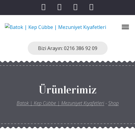
Skip to navigation
Skip to content
Tog
Batok | Kep Cübbe | Mezuniyet Kıyafetleri
Kep Cübbe Modellerimiz
Bizi Arayın: 0216 386 92 09
Ürünlerimiz
Batok | Kep Cübbe | Mezuniyet Kıyafetleri
-
Shop