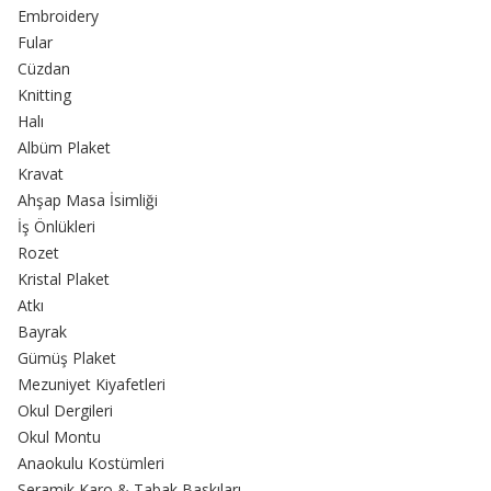
Embroidery
Fular
Cüzdan
Knitting
Halı
Albüm Plaket
Kravat
Ahşap Masa İsimliği
İş Önlükleri
Rozet
Kristal Plaket
Atkı
Bayrak
Gümüş Plaket
Mezuniyet Kiyafetleri
Okul Dergileri
Okul Montu
Anaokulu Kostümleri
Seramik Karo & Tabak Baskıları