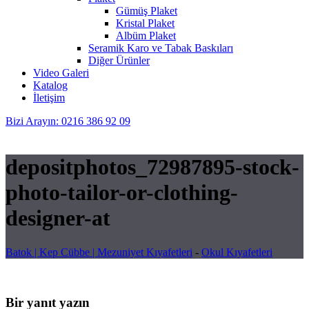
Gümüş Plaket
Kristal Plaket
Albüm Plaket
Seramik Karo ve Tabak Baskıları
Diğer Ürünler
Video Galeri
Katalog
İletişim
Bizi Arayın: 0216 386 92 09
depositphotos_72987895-stock-
photo-tailor-or-clothing-
designer-at
Batok | Kep Cübbe | Mezuniyet Kıyafetleri
-
Okul Kıyafetleri
Bir yanıt yazın