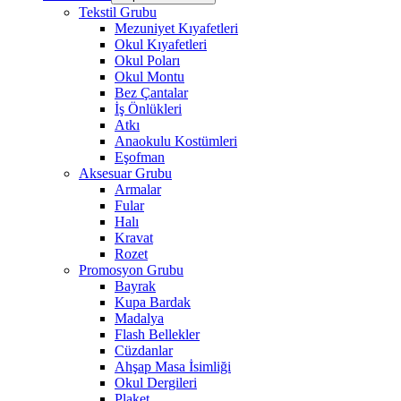
Tekstil Grubu
Mezuniyet Kıyafetleri
Okul Kıyafetleri
Okul Poları
Okul Montu
Bez Çantalar
İş Önlükleri
Atkı
Anaokulu Kostümleri
Eşofman
Aksesuar Grubu
Armalar
Fular
Halı
Kravat
Rozet
Promosyon Grubu
Bayrak
Kupa Bardak
Madalya
Flash Bellekler
Cüzdanlar
Ahşap Masa İsimliği
Okul Dergileri
Plaket