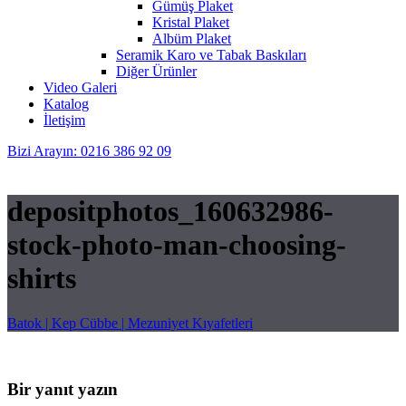
Gümüş Plaket
Kristal Plaket
Albüm Plaket
Seramik Karo ve Tabak Baskıları
Diğer Ürünler
Video Galeri
Katalog
İletişim
Bizi Arayın: 0216 386 92 09
depositphotos_160632986-
stock-photo-man-choosing-
shirts
Batok | Kep Cübbe | Mezuniyet Kıyafetleri
Bir yanıt yazın