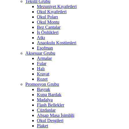
Tekstil Grubu
Mezuniyet Kıyafetleri
Okul Kıyafetleri
Okul Poları
Okul Montu
Bez Çantalar
İş Önlükleri
Atkı
Anaokulu Kostümleri
Eşofman
Aksesuar Grubu
Armalar
Fular
Halı
Kravat
Rozet
Promosyon Grubu
Bayrak
Kupa Bardak
Madalya
Flash Bellekler
Cüzdanlar
Ahşap Masa İsimliği
Okul Dergileri
Plaket