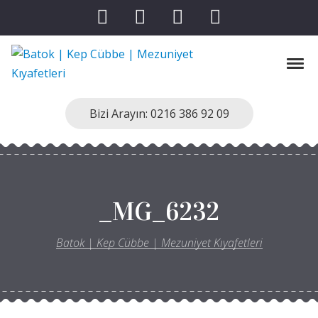
Skip to navigation
Skip to content
Tog
Batok | Kep Cübbe | Mezuniyet Kıyafetleri
Kep Cübbe Modellerimiz
Bizi Arayın: 0216 386 92 09
_MG_6232
Batok | Kep Cübbe | Mezuniyet Kıyafetleri