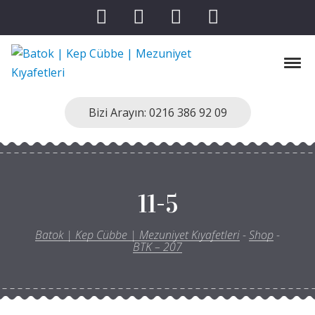
Skip to navigation
Skip to content
Tog
Batok | Kep Cübbe | Mezuniyet Kıyafetleri
Kep Cübbe Modellerimiz
Bizi Arayın: 0216 386 92 09
11-5
Batok | Kep Cübbe | Mezuniyet Kıyafetleri
-
Shop
-
BTK – 207