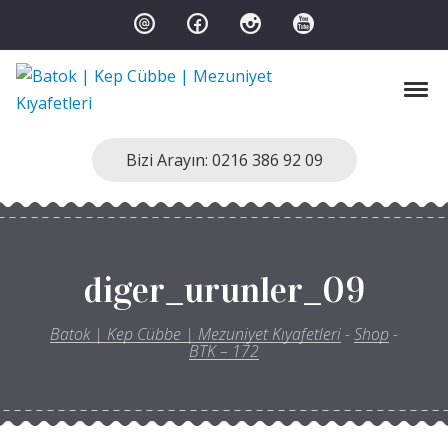
Skip to navigation
Skip to content
Toggl
Batok | Kep Cübbe | Mezuniyet Kıyafetleri
Kep Cübbe Modellerimiz
Bizi Arayın: 0216 386 92 09
diger_urunler_09
Batok | Kep Cübbe | Mezuniyet Kıyafetleri
-
Shop
-
BTK – 172