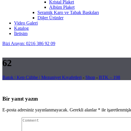
Kristal Plaket
Albüm Plaket
Seramik Karo ve Tabak Baskıları
Diğer Ürünler
Video Galeri
Katalog
İletişim
Bizi Arayın: 0216 386 92 09
62
Batok | Kep Cübbe | Mezuniyet Kıyafetleri
-
Shop
-
BTK – 198
Bir yanıt yazın
E-posta adresiniz yayınlanmayacak.
Gerekli alanlar
*
ile işaretlenmişl