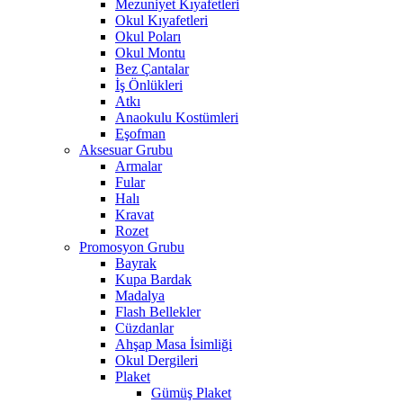
Mezuniyet Kıyafetleri
Okul Kıyafetleri
Okul Poları
Okul Montu
Bez Çantalar
İş Önlükleri
Atkı
Anaokulu Kostümleri
Eşofman
Aksesuar Grubu
Armalar
Fular
Halı
Kravat
Rozet
Promosyon Grubu
Bayrak
Kupa Bardak
Madalya
Flash Bellekler
Cüzdanlar
Ahşap Masa İsimliği
Okul Dergileri
Plaket
Gümüş Plaket