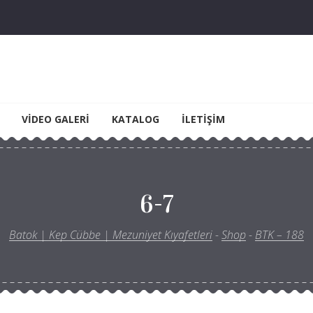
yet Kıyafetleri
VIDEO GALERI
KATALOG
İLETIŞIM
6-7
Batok | Kep Cübbe | Mezuniyet Kıyafetleri
-
Shop
-
BTK – 188