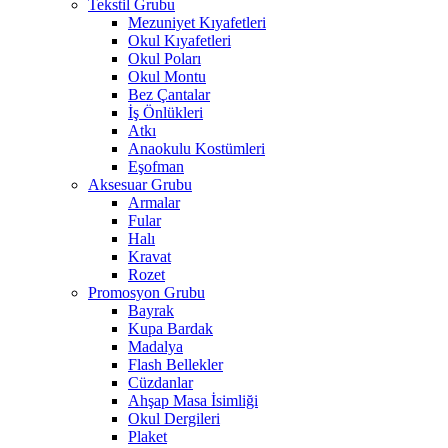
Tekstil Grubu
Mezuniyet Kıyafetleri
Okul Kıyafetleri
Okul Poları
Okul Montu
Bez Çantalar
İş Önlükleri
Atkı
Anaokulu Kostümleri
Eşofman
Aksesuar Grubu
Armalar
Fular
Halı
Kravat
Rozet
Promosyon Grubu
Bayrak
Kupa Bardak
Madalya
Flash Bellekler
Cüzdanlar
Ahşap Masa İsimliği
Okul Dergileri
Plaket