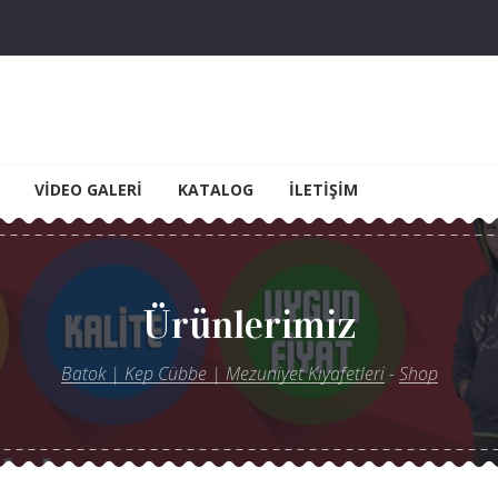
yet Kıyafetleri
VIDEO GALERI
KATALOG
İLETIŞIM
Ürünlerimiz
Batok | Kep Cübbe | Mezuniyet Kıyafetleri
-
Shop