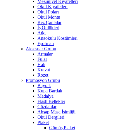
Mezuniyet Kıyafetleri
Okul Kıyafetleri
Okul Poları
Okul Montu
Bez Çantalar
İş Önlükleri
Atkı
Anaokulu Kostümleri
Eşofman
Aksesuar Grubu
Armalar
Fular
Halı
Kravat
Rozet
Promosyon Grubu
Bayrak
Kupa Bardak
Madalya
Flash Bellekler
Cüzdanlar
Ahşap Masa İsimliği
Okul Dergileri
Plaket
Gümüş Plaket