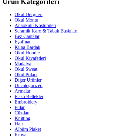
Ürün Kategorileri
Okul Dergileri
Okul Montu
Anaokulu Kostümleri
Seramik Karo & Tabak Baskıları
Bez Çantalar
Eşofman
Kupa Bardak
Okul Hoodie
Okul Kıyafetleri
Madalya
Okul Sweat
Okul Poları
Diğer Ürünler
Uncategorized
Armalar
Flash Bellekler
Embroidery
Fular
Cüzdan
Knitting
Halı
Albüm Plaket
Kravat