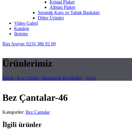
Kristal Plaket
Albüm Plaket
Seramik Karo ve Tabak Baskıları
Diğer Ürünler
Video Galeri
Katalog
İletişim
Bizi Arayın: 0216 386 92 09
Ürünlerimiz
Batok | Kep Cübbe | Mezuniyet Kıyafetleri
-
Shop
Bez Çantalar-46
Kategoriler:
Bez Çantalar
İlgili ürünler