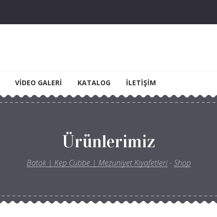
yet Kıyafetleri
VIDEO GALERI
KATALOG
İLETIŞIM
Ürünlerimiz
Batok | Kep Cübbe | Mezuniyet Kıyafetleri
-
Shop