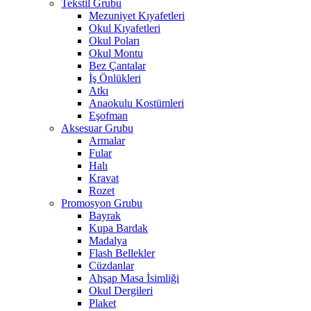
Tekstil Grubu
Mezuniyet Kıyafetleri
Okul Kıyafetleri
Okul Poları
Okul Montu
Bez Çantalar
İş Önlükleri
Atkı
Anaokulu Kostümleri
Eşofman
Aksesuar Grubu
Armalar
Fular
Halı
Kravat
Rozet
Promosyon Grubu
Bayrak
Kupa Bardak
Madalya
Flash Bellekler
Cüzdanlar
Ahşap Masa İsimliği
Okul Dergileri
Plaket