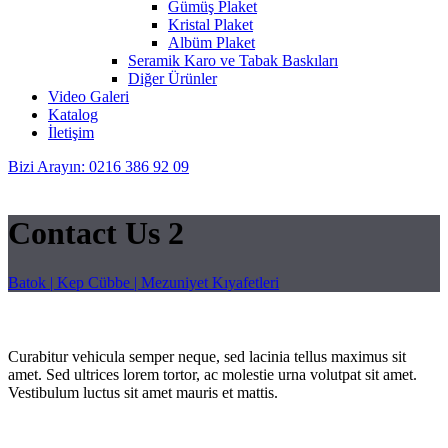
Gümüş Plaket
Kristal Plaket
Albüm Plaket
Seramik Karo ve Tabak Baskıları
Diğer Ürünler
Video Galeri
Katalog
İletişim
Bizi Arayın: 0216 386 92 09
Contact Us 2
Batok | Kep Cübbe | Mezuniyet Kıyafetleri
Curabitur vehicula semper neque, sed lacinia tellus maximus sit
amet. Sed ultrices lorem tortor, ac molestie urna volutpat sit amet.
Vestibulum luctus sit amet mauris et mattis.