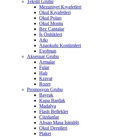
Tekstil Grubu
Mezuniyet Kıyafetleri
Okul Kıyafetleri
Okul Poları
Okul Montu
Bez Çantalar
İş Önlükleri
Atkı
Anaokulu Kostümleri
Eşofman
Aksesuar Grubu
Armalar
Fular
Halı
Kravat
Rozet
Promosyon Grubu
Bayrak
Kupa Bardak
Madalya
Flash Bellekler
Cüzdanlar
Ahşap Masa İsimliği
Okul Dergileri
Plaket