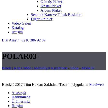
Gümüş Plaket
Kristal Plaket
Albüm Plaket
Seramik Karo ve Tabak Baskıları
Diğer Ürünler
Video Galeri
Katalog
İletişim
Bizi Arayın: 0216 386 92 09
POLAR03-
Batok | Kep Cübbe | Mezuniyet Kıyafetleri
-
Shop
-
Mont 07
Batok© 2017 Tüm Hakları Saklıdır. | Tasarım Uygulama
Maviweb
Anasayfa
Hakkımızda
Ürünlerimiz
İletişim