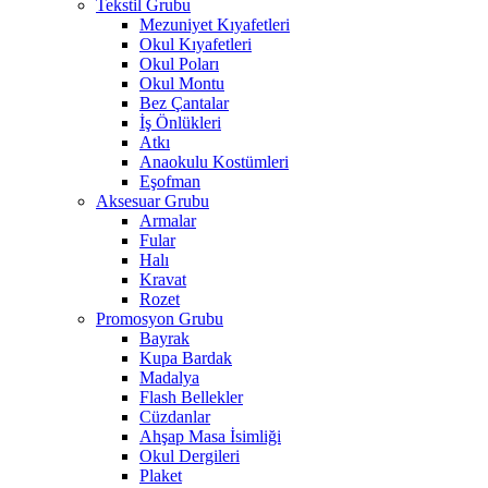
Tekstil Grubu
Mezuniyet Kıyafetleri
Okul Kıyafetleri
Okul Poları
Okul Montu
Bez Çantalar
İş Önlükleri
Atkı
Anaokulu Kostümleri
Eşofman
Aksesuar Grubu
Armalar
Fular
Halı
Kravat
Rozet
Promosyon Grubu
Bayrak
Kupa Bardak
Madalya
Flash Bellekler
Cüzdanlar
Ahşap Masa İsimliği
Okul Dergileri
Plaket