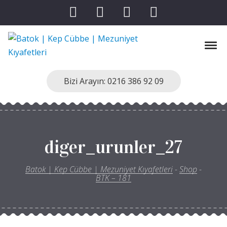
Skip to navigation
Skip to content
Tog
Batok | Kep Cübbe | Mezuniyet Kıyafetleri
Kep Cübbe Modellerimiz
Bizi Arayın: 0216 386 92 09
diger_urunler_27
Batok | Kep Cübbe | Mezuniyet Kıyafetleri
-
Shop
-
BTK – 181