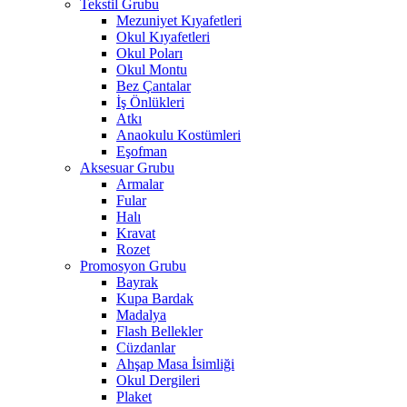
Tekstil Grubu
Mezuniyet Kıyafetleri
Okul Kıyafetleri
Okul Poları
Okul Montu
Bez Çantalar
İş Önlükleri
Atkı
Anaokulu Kostümleri
Eşofman
Aksesuar Grubu
Armalar
Fular
Halı
Kravat
Rozet
Promosyon Grubu
Bayrak
Kupa Bardak
Madalya
Flash Bellekler
Cüzdanlar
Ahşap Masa İsimliği
Okul Dergileri
Plaket