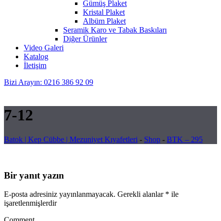
Gümüş Plaket
Kristal Plaket
Albüm Plaket
Seramik Karo ve Tabak Baskıları
Diğer Ürünler
Video Galeri
Katalog
İletişim
Bizi Arayın: 0216 386 92 09
7-12
Batok | Kep Cübbe | Mezuniyet Kıyafetleri
-
Shop
-
BTK – 295
Bir yanıt yazın
E-posta adresiniz yayınlanmayacak.
Gerekli alanlar
*
ile
işaretlenmişlerdir
Comment