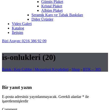
Gümüş Plaket
Kristal Plaket
Albüm Plaket
Seramik Karo ve Tabak Baskıları
Diğer Ürünler
Video Galeri
Katalog
İletişim
Bizi Arayın: 0216 386 92 09
is-onlukleri (20)
Batok | Kep Cübbe | Mezuniyet Kıyafetleri
-
Shop
-
BTK – 305
Bir yanıt yazın
E-posta adresiniz yayınlanmayacak.
Gerekli alanlar
*
ile
işaretlenmişlerdir
Comment