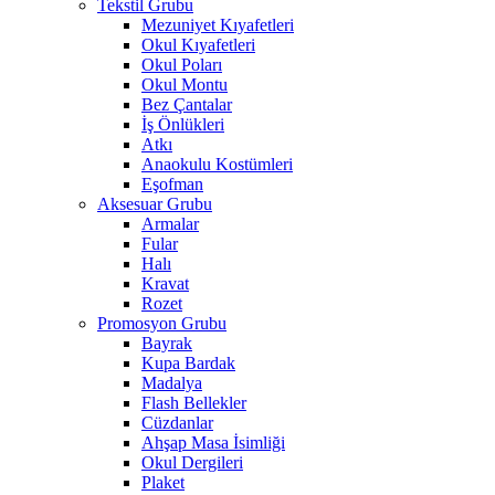
Tekstil Grubu
Mezuniyet Kıyafetleri
Okul Kıyafetleri
Okul Poları
Okul Montu
Bez Çantalar
İş Önlükleri
Atkı
Anaokulu Kostümleri
Eşofman
Aksesuar Grubu
Armalar
Fular
Halı
Kravat
Rozet
Promosyon Grubu
Bayrak
Kupa Bardak
Madalya
Flash Bellekler
Cüzdanlar
Ahşap Masa İsimliği
Okul Dergileri
Plaket